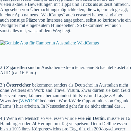
vielen aktuelle Bewertungen mit Tipps und Tricks als äußerst hilfreich.
Abgesehen von Übernachtungsmöglichkeiten, die wir, ehrlich gesagt,
in einer App namens „WikiCamps“ auch erwartet haben, sind aber
auch sonstige Plätze von Interesse angegeben, selbst so kuriose wie ein
Wildgitter mit eingebautem Hundebellen. So bekommen wir auch
sonst alles mit, was auf dem Weg liegt.
2.)
Zigaretten
sind in Australien extrem teuer: eine Schachtel kostet 25
AUD (ca. 16 Euro).
3.)
Österreicher
bekommen (anders als Deutsche) in Australien nicht
ohne Weiteres ein Work-and-Travel-Visum. Zwar dürfen sie kein Geld
hier verdienen, können aber zumindest für Kost und Logie z.B. als
Wwoofer (
WWOOF
bedeutet „World-Wide Opportunities on Organic
Farms“) hier arbeiten. In Neuseeland geht für sie nicht einmal das…
4.) Wenn ein Mensch so viel essen würde
wie ein Delfin
, müsste er 16
Hamburger oder 24 Heringe pro Tag verspeisen. Denn Delfine essen
bis zu 10% ihres Körpergewichts pro Tag, d.h. ein 200-kg-schwerer