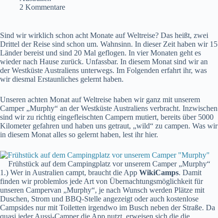
2 Kommentare
Sind wir wirklich schon acht Monate auf Weltreise? Das heißt, zwei
Drittel der Reise sind schon um. Wahnsinn. In dieser Zeit haben wir 15
Länder bereist und sind 20 Mal geflogen. In vier Monaten geht es
wieder nach Hause zurück. Unfassbar. In diesem Monat sind wir an
der Westküste Australiens unterwegs. Im Folgenden erfahrt ihr, was
wir diesmal Erstaunliches gelernt haben.
Unseren achten Monat auf Weltreise haben wir ganz mit unserem
Camper „Murphy“ an der Westküste Australiens verbracht. Inzwischen
sind wir zu richtig eingefleischten Campern mutiert, bereits über 5000
Kilometer gefahren und haben uns getraut, „wild“ zu campen. Was wir
in diesem Monat alles so gelernt haben, lest ihr hier.
Frühstück auf dem Campingplatz vor unserem Camper „Murphy“
1.) Wer in Australien campt, braucht die App
WikiCamps
. Damit
finden wir problemlos jede Art von Übernachtungsmöglichkeit für
unseren Campervan „Murphy“, je nach Wunsch werden Plätze mit
Duschen, Strom und BBQ-Stelle angezeigt oder auch kostenlose
Campsides nur mit Toiletten irgendwo im Busch neben der Straße. Da
quasi jeder Aussi-Camper die App nutzt, erweisen sich die die