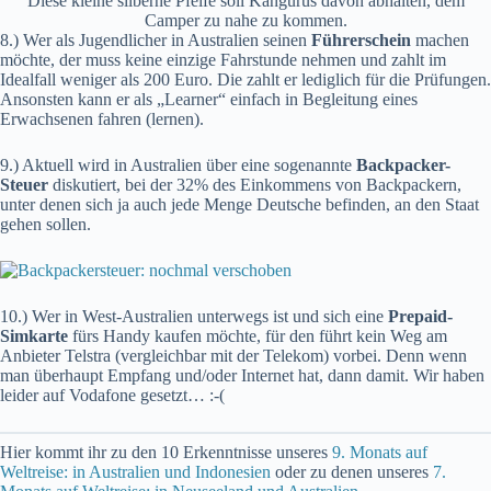
Diese kleine silberne Pfeife soll Kängurus davon abhalten, dem
Camper zu nahe zu kommen.
8.) Wer als Jugendlicher in Australien seinen
Führerschein
machen
möchte, der muss keine einzige Fahrstunde nehmen und zahlt im
Idealfall weniger als 200 Euro. Die zahlt er lediglich für die Prüfungen.
Ansonsten kann er als „Learner“ einfach in Begleitung eines
Erwachsenen fahren (lernen).
9.) Aktuell wird in Australien über eine sogenannte
Backpacker-
Steuer
diskutiert, bei der 32% des Einkommens von Backpackern,
unter denen sich ja auch jede Menge Deutsche befinden, an den Staat
gehen sollen.
10.) Wer in West-Australien unterwegs ist und sich eine
Prepaid-
Simkarte
fürs Handy kaufen möchte, für den führt kein Weg am
Anbieter Telstra (vergleichbar mit der Telekom) vorbei. Denn wenn
man überhaupt Empfang und/oder Internet hat, dann damit. Wir haben
leider auf Vodafone gesetzt… :-(
Hier kommt ihr zu den 10 Erkenntnisse unseres
9. Monats auf
Weltreise: in Australien und Indonesien
oder zu denen unseres
7.